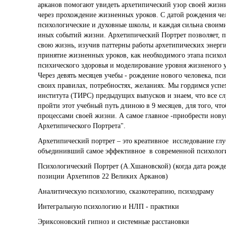
арканов помогают увидеть архетипический узор своей жизн
через прохождение жизненных уроков. С датой рождения че
психологические и духовные школы, и каждая сильна своим
иных событий жизни. Архетипический Портрет позволяет, 
свою жизнь, изучив паттерны работы архетипических энерг
принятие жизненных уроков, как необходимого этапа психо
психического здоровья и моделирование уровня жизненого у
Через девять месяцев учебы - рождение нового человека, пс
своих правилах, потребностях, желаниях. Мы гордимся усп
института (ТИРС) предыдущих выпусков и знаем, что все сл
пройти этот учебный путь длиною в 9 месяцев, для того, чт
процессами своей жизни. А самое главное -приобрести нову
Архетипического Портрета".
Архетипический портрет – это креативное исследование гл
объединивший самое эффективное в современной психолог
Психологический Портрет (А.Хшановской) (когда дата рожде
позиции Архетипов 22 Великих Арканов)
Аналитическую психологию, сказкотерапию, психодраму
Интегральную психологию и НЛП - практики
Эриксоновский гипноз и системные расстановки