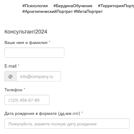
#Психология #БердинаОбучение #ТерриторияПортр
#АрхетипическийПортрет #МетаПортрет
Консультант2024
Ваше имя и фамилия
*
E-mail
*
@
Телефон
*
Дата рождения в формате (дд.мм.гггг)
*