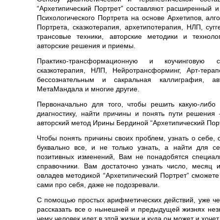
“Архетипический Портрет” составляют расширенный 
Психологического Портрета на основе Архетипов, алг
Портрета, сказкотерапия, архетипотерапия, НЛП, сугг
трансовые техники, авторские методики и техноло
авторские решения и приемы.
Практико-трансформационную и коучинговую 
сказкотерапия, НЛП, Нейротрансформинг, Арт-тера
бессознательным и сакральная каллиграфия, ав
МетаМандала и многие другие.
Первоначально для того, чтобы решить какую-либо
диагностику, найти причины и понять пути решения
авторский метод Ирины Бердиной “Архетипический Порт
Чтобы понять причины своих проблем, узнать о себе,
буквально все, и не только узнать, а найти для с
позитивных изменений, Вам не понадобятся специа
справочники. Вам достаточно узнать число, месяц 
овладев методикой “Архетипический Портрет” сможете 
сами про себя, даже не подозревали.
С помощью простых арифметических действий, уже че
рассказать все о нынешней и предыдущей жизнях незн
чему человек идет в этой жизни и куда он может и хочет