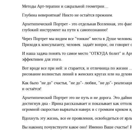
Методы Арт-терапии и сакральной геометрии…
Глубина невероятная! Никто не остаётся прежним.
Архетипический Портрет - это отдельная Вселенная, это фан
глубокий инструмент на пути к самопознанию!
Через Портрет мы видим все "тонкие" места в Душе человека,
Приходя к консультанту, человек задаёт вопрос, он говорит 
И наша задача понять то самое место "ОТКУДА болит" и Ар
эффективен для этого.
Вот вроде все при ней: и старается, и отличница по жизни ..
рисование волнистых линий в женских кругах или на духовн
Как было "не до" счастья, "не до"- любви, "не до"- реализац
и остаётся!
Архетипический Портрет это не путь и не дорога. Это дайви
достигнув дна - Ирина рассказывает и показывает как оттол
огромной скоростью вырваться наверх и с громким криком
Вдохнуть эту жизнь, все ее проявления, освободиться от ярл
Вы наконец почувствуете какое оно! Именно Ваше счастье! 