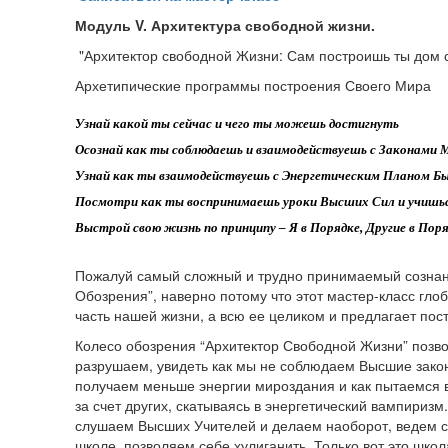
Модуль
V
. Архитектура свободной жизни.
"Архитектор свободной Жизни: Сам построишь ты дом 
Архетипические программы построения Своего Мира
Узнай какой ты сейчас и чего ты можешь достигнуть
Осознай как ты соблюдаешь и взаимодействуешь с Законами 
Узнай как ты взаимодействуешь с Энергетическим Планом Б
Посмотри как ты воспринимаешь уроки Высших Сил и учишь
Выстрой свою жизнь по принципу – Я в Порядке, Другие в Пор
Пожалуй самый сложный и трудно принимаемый сознани
Обозрения”, наверно потому что этот мастер-класс гло
часть нашей жизни, а всю ее целиком и предлагает пост
Колесо обозрения “Архитектор Свободной Жизни” позво
разрушаем, увидеть как мы не соблюдаем Высшие закон
получаем меньше энергии мироздания и как пытаемся 
за счет других, скатываясь в энергетический вампиризм
слушаем Высших Учителей и делаем наоборот, ведем с
школе, позволяем себе хулиганить. Только вот это школ