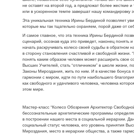
не оставят на второй год, а предложат более жесткие и
или в ускоренном темпе завершат нашу командировку э
Эта уникальная техника Ирины Бердиной позволяет уви
которые мы так тщательно охраняем, порой даже от се
И самое главное, что эта техника Ирины Бердиной позв
сценарий, осознав куда это приведет, наконец понять и
начать раскручивать колесо своей судьбы в обратном н
в сторону становления счастливой и свободной жизни. 
понять каким образом человек может расширить свое с
Высших Учителей, стать “отличником” в школе жизни, 
Законы Мироздания, жить по ним. И в качестве бонуса 
гармонии с миром, идти по пути наибольшего благопри
как свободного и удачливого человека, человека которо
этом мире.
Мастер-класс “Колесо Обозрения Архитектор Свободной
бессознательные архетипические программы определя
в построении нашего места в социальной иерархии. Да
социальный статус человека, его уровень принятия Вы
Мироздания, место в иерархии общества, а также гарм