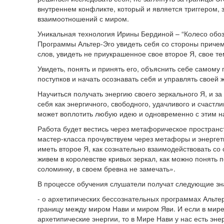
внутреннем конфликте, который и является триггером
взаимоотношений с миром.
Уникальная технология Ирины Бердиной – “Колесо обоз
Программы Альтер-Эго увидеть себя со стороны причем
слов, увидеть не приукрашенное свое второе Я, свое те
Увидеть, понять и принять его, объяснить себе самому
поступков и начать осознавать себя и управлять своей 
Научиться получать энергию своего зеркального Я, и за
себя как энергичного, свободного, удачливого и счастл
может воплотить любую идею и одновременно с этим н
Работа будет вестись через метафорическое пространс
мастер-класса прочувствуем через метафоры и энергети
иметь второе Я, как сознательно взаимодействовать со
живем в королевстве кривых зеркал, как можно понять 
соломинку, в своем бревна не замечать».
В процессе обучения слушатели получат следующие зн
- о архетипических бессознательных программах Альте
границу между миром Нави и миром Яви. И если в мир
архетипические энергии, то в Мире Нави у нас есть эне