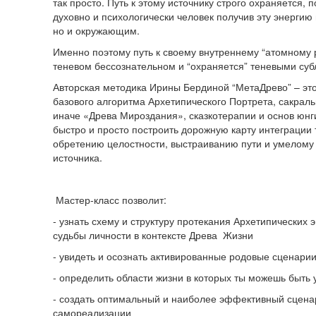
так просто. Путь к этому источнику строго охраняется, 
духовно и психологически человек получив эту энергию 
но и окружающим.
Именно поэтому путь к своему внутреннему “атомному р
теневом бессознательном и “охраняется” теневыми суб
Авторская методика Ирины Бердиной “МетаДрево” – эт
базового алгоритма Архетипического Портрета, сакра
иначе «Древа Мироздания», сказкотерапии и основ юнг
быстро и просто построить дорожную карту интеграции 
обретению целостности, выстраиванию пути и умелому
источника.
Мастер-класс позволит:
- узнать схему и структуру протекания Архетипических э
судьбы личности в контексте Древа Жизни
- увидеть и осознать активированные родовые сценари
- определить области жизни в которых ты можешь быт
- создать оптимальный и наиболее эффективный сцена
самореализации