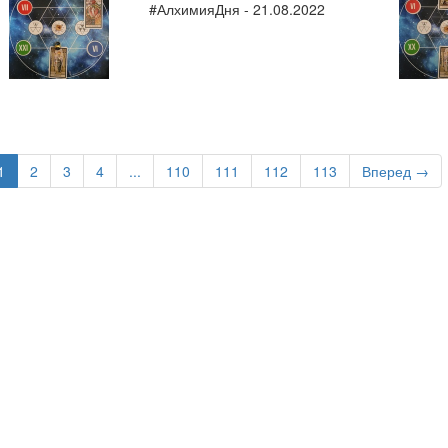
#АлхимияДня - 21.08.2022
1
2
3
4
...
110
111
112
113
Вперед →