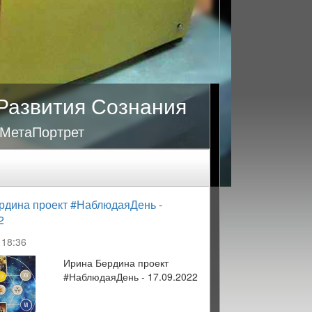
Развития Сознания
 МетаПортрет
рдина проект #НаблюдаяДень -
2
18:36
Ирина Бердина проект
#НаблюдаяДень - 17.09.2022