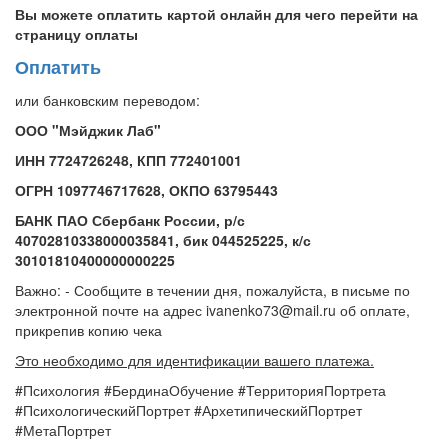
Вы можете оплатить картой онлайн для чего перейти на
страницу оплаты
Оплатить
или банковским переводом:
ООО "Мэйджик Лаб"
ИНН 7724726248,
КПП 772401001
ОГРН 1097746717628, ОКПО 63795443
БАНК ПАО Сбербанк России, р/с
40702810338000035841, бик 044525225, к/с
30101810400000000225
Важно: - Сообщите в течении дня, пожалуйста, в письме по
электронной почте на адрес ivanenko73@mail.ru об оплате,
прикрепив копию чека
Это необходимо для идентификации вашего платежа.
#Психология #БердинаОбучение #ТерриторияПортрета
#ПсихологическийПортрет #АрхетипическийПортрет
#МетаПортрет