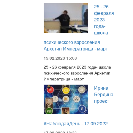
25 - 26
февраля
2023
года-
школа
психического взросления
Архетип Императрица - март
15.02.2023
15:08
25 - 26 февраля 2023 года- школа
психического взросления Архетип
Императрица - март
Ирина
Бердина
проект
#НаблюдаяДень - 17.09.2022
17.09.2022
18:36