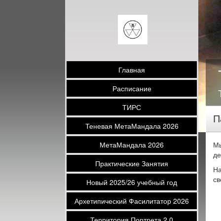
Главная
Расписание
ТИРС
П
Теневая МетаМандала 2026
МетаМандала 2026
Мы
де
Практические Занятия
На
св
Новый 2025/26 учебный год
Архетипический Фасилитатор 2026
Территория Портрета 2.0