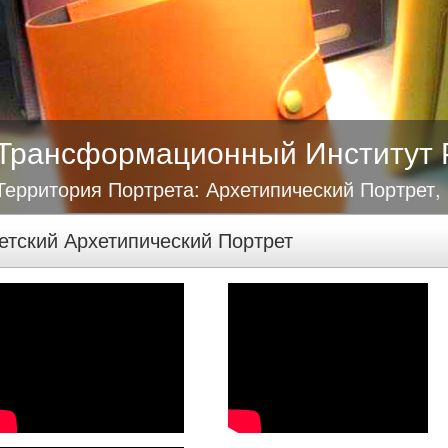
Трансформационный Институт 
Территория Портрета: Архетипический Портрет,
етский Архетипический Портрет