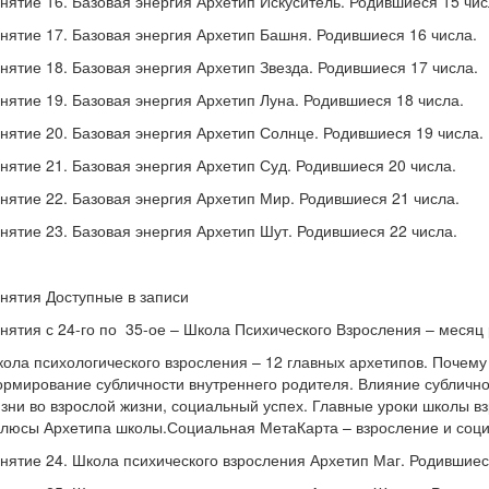
нятие 16. Базовая энергия Архетип Искуситель. Родившиеся 15 чис
нятие 17. Базовая энергия Архетип Башня. Родившиеся 16 числа.
нятие 18. Базовая энергия Архетип Звезда. Родившиеся 17 числа.
нятие 19. Базовая энергия Архетип Луна. Родившиеся 18 числа.
нятие 20. Базовая энергия Архетип Солнце. Родившиеся 19 числа.
нятие 21. Базовая энергия Архетип Суд. Родившиеся 20 числа.
нятие 22. Базовая энергия Архетип Мир. Родившиеся 21 числа.
нятие 23. Базовая энергия Архетип Шут. Родившиеся 22 числа.
нятия Доступные в записи
нятия с 24-го по 35-ое – Школа Психического Взросления – месяц
ола психологического взросления – 12 главных архетипов. Почему
рмирование субличности внутреннего родителя. Влияние сублично
зни во взрослой жизни, социальный успех. Главные уроки школы в
люсы Архетипа школы.Социальная МетаКарта – взросление и соц
нятие 24. Школа психического взросления Архетип Маг. Родившиес