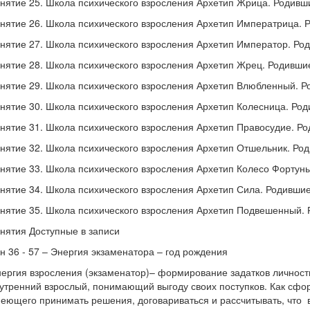
нятие 25. Школа психического взросления Архетип Жрица. Родивш
нятие 26. Школа психического взросления Архетип Императрица. 
нятие 27. Школа психического взросления Архетип Император. Ро
нятие 28. Школа психического взросления Архетип Жрец. Родившие
нятие 29. Школа психического взросления Архетип Влюбленный. Р
нятие 30. Школа психического взросления Архетип Колесница. Род
нятие 31. Школа психического взросления Архетип Правосудие. Ро
нятие 32. Школа психического взросления Архетип Отшельник. Род
нятие 33. Школа психического взросления Архетип Колесо Фортуны
нятие 34. Школа психического взросления Архетип Сила. Родившие
нятие 35. Школа психического взросления Архетип Подвешенный. 
нятия Доступные в записи
н 36 - 57 – Энергия экзаменатора – год рождения
ергия взросления (экзаменатор)– формирование задатков личност
утренний взрослый, понимающий выгоду своих поступков. Как сфор
еющего принимать решения, договариваться и рассчитывать, что в