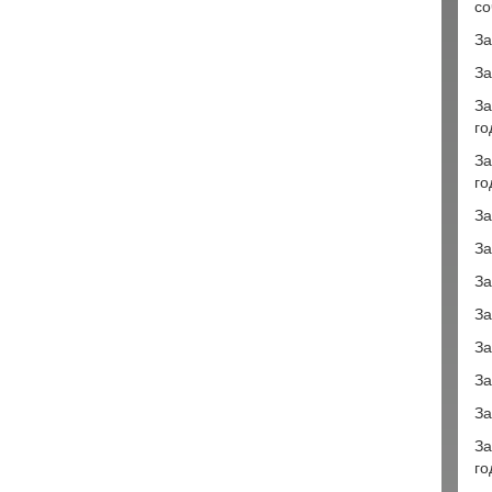
со
За
За
За
го
За
го
За
За
За
За
За
За
За
За
го