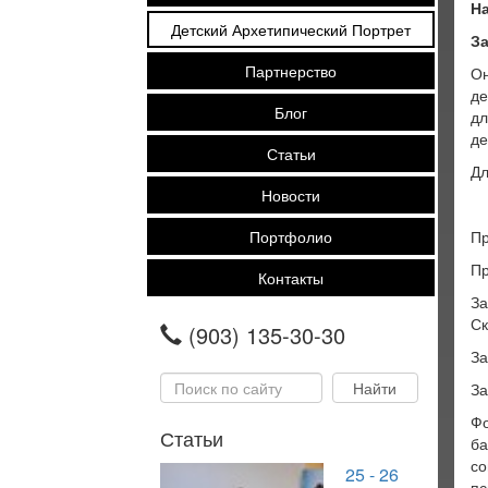
На
Детский Архетипический Портрет
З
Партнерство
Он
де
Блог
дл
де
Статьи
Дл
Новости
Портфолио
Пр
Пр
Контакты
За
Ск
(903) 135-30-30
За
За
Фо
Статьи
ба
со
25 - 26
пс