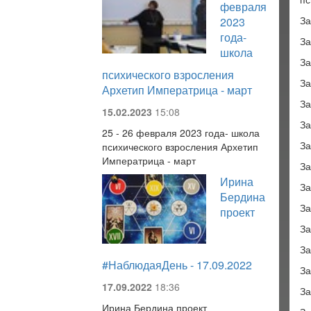
февраля
За
2023
года-
За
школа
За
психического взросления
За
Архетип Императрица - март
За
15.02.2023
15:08
За
25 - 26 февраля 2023 года- школа
За
психического взросления Архетип
Императрица - март
За
Ирина
За
Бердина
За
проект
За
За
#НаблюдаяДень - 17.09.2022
За
17.09.2022
18:36
За
Ирина Бердина проект