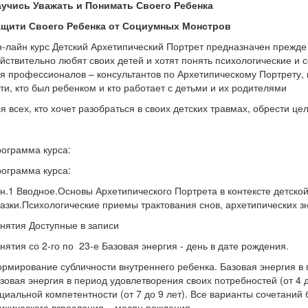
учись Уважать и Понимать Своего Ребенка
ащити Своего Ребенка от Социумных Монстров
-лайн курс Детский Архетипический Портрет предназначен прежде 
йствительно любят своих детей и хотят понять психологические и 
я профессионалов – консультантов по Архетипическому Портрету, пс
ти, кто был ребенком и кто работает с детьми и их родителями
я всех, кто хочет разобраться в своих детских травмах, обрести це
ограмма курса:
ограмма курса:
н.1 Вводное.Основы Архетипического Портрета в контексте детско
азки.Психологические приемы трактования снов, архетипических з
нятия Доступные в записи
нятия со 2-го по 23-е Базовая энергия - день в дате рождения.
рмирование субличности внутреннего ребенка. Базовая энергия в п
зовая энергия в период удовлетворения своих потребностей (от 4 д
циальной компетентности (от 7 до 9 лет). Все варианты сочетаний
ихического взросления – месяц рождения