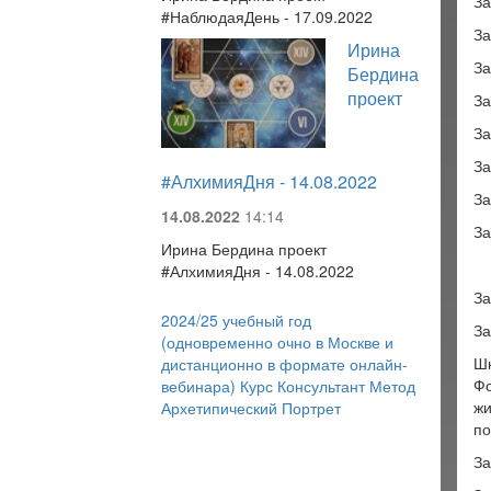
За
#НаблюдаяДень - 17.09.2022
За
Ирина
За
Бердина
проект
За
За
За
#АлхимияДня - 14.08.2022
За
14.08.2022
14:14
За
Ирина Бердина проект
#АлхимияДня - 14.08.2022
За
2024/25 учебный год
За
(одновременно очно в Москве и
Шк
дистанционно в формате онлайн-
Фо
вебинара) Курс Консультант Метод
жи
Архетипический Портрет
по
За