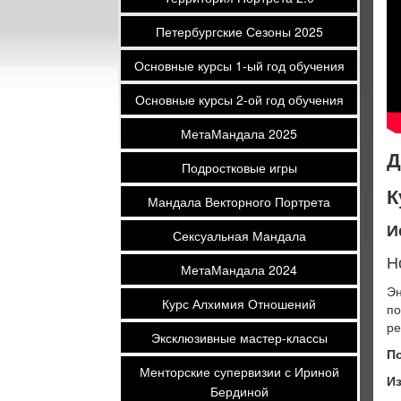
Петербургские Сезоны 2025
Основные курсы 1-ый год обучения
Основные курсы 2-ой год обучения
МетаМандала 2025
Д
Подростковые игры
К
Мандала Векторного Портрета
И
Сексуальная Мандала
Н
МетаМандала 2024
Эн
Курс Алхимия Отношений
по
ре
Эксклюзивные мастер-классы
П
Менторские супервизии с Ириной
Из
Бердиной