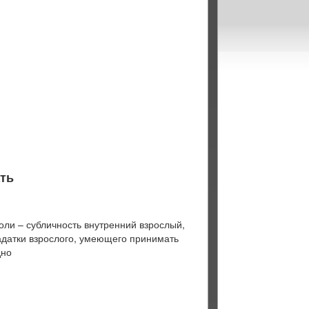
ть
ли – субличность внутренний взрослый,
адатки взрослого, умеющего принимать
дно