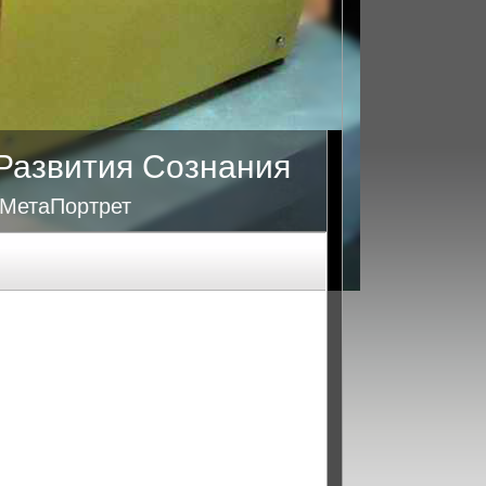
Развития Сознания
 МетаПортрет