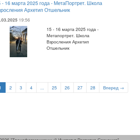
 - 16 марта 2025 года - МетаПортрет. Школа
зросления Архетип Отшельник
.03.2025
19:56
15 - 16 марта 2025 года -
Метапортрет. Школа
Взросления Архетип
Отшельник
1
2
3
4
...
25
26
27
28
Вперед →
2026 "Трансформационный Институт Развития Сознания"