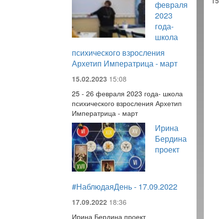
15
февраля
2023
года-
школа
психического взросления
Архетип Императрица - март
15.02.2023
15:08
25 - 26 февраля 2023 года- школа
психического взросления Архетип
Императрица - март
Ирина
Бердина
проект
#НаблюдаяДень - 17.09.2022
17.09.2022
18:36
Ирина Бердина проект