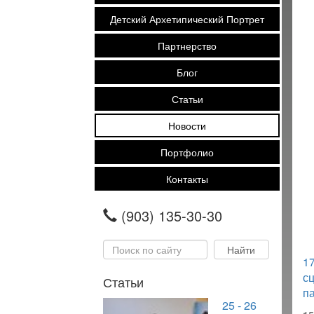
Детский Архетипический Портрет
Партнерство
Блог
Статьи
Новости
Портфолио
Контакты
(903) 135-30-30
1
с
Статьи
п
25 - 26