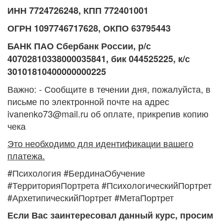
ИНН 7724726248,
КПП 772401001
ОГРН 1097746717628, ОКПО 63795443
БАНК ПАО Сбербанк России, р/с
40702810338000035841, бик 044525225, к/с
30101810400000000225
Важно: - Сообщите в течении дня, пожалуйста, в
письме по электронной почте на адрес
ivanenko73@mail.ru об оплате, прикрепив копию
чека
Это необходимо для идентификации вашего
платежа.
#Психология #БердинаОбучение
#ТерриторияПортрета #ПсихологическийПортрет
#АрхетипическийПортрет #МетаПортрет
Если Вас заинтересовал данный курс, просим