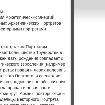
та
ия Архетипических Энергий
ных Архетипических Портретов
Векторными портретами
трета, таким Портретом
кает большинство Трудностей в
ркан даты рождения совпадает с
огического взросления (например
ортретах правая и левая половины
ческого Портрета, и специалист
ния совпадающих по обозначению
огда правая и левая части
утый круг, Арканы повторяются и
ладельцы Векторного Портрета
ом Архетипическом Портрете