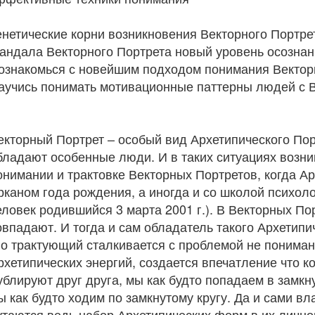
енетические корни возникновения Векторного Портре
андала Векторного Портрета новый уровень осознан
ознакомься с новейшим подходом понимания Вектор
аучись понимать мотивационные паттерны людей с 
екторный Портрет – особый вид Архетипического Пор
бладают особенные люди. И в таких ситуациях возни
онимании и трактовке Векторных Портретов, когда А
рканом года рождения, а иногда и со школой психол
еловек родившийся 3 марта 2001 г.). В Векторных П
овпадают. И тогда и сам обладатель такого Архетипи
го трактующий сталкивается с проблемой не понима
рхетипических энергий, создается впечатление что к
ублируют друг друга, мы как будто попадаем в замкн
ы как будто ходим по замкнутому кругу. Да и сами в
утаются ведь набор Архетипических форм в их личн