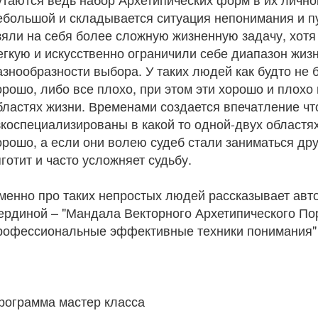
ебольшой и складывается ситуация непонимания и пу
зяли на себя более сложную жизненную задачу, хотя 
егкую и искусственно ограничили себе диапазон жиз
азнообразности выбора. У таких людей как будто не 
орошо, либо все плохо, при этом эти хорошо и плохо
бластях жизни. Временами создается впечатление чт
зкоспециализированы в какой то одной-двух областях 
орошо, а если они волею судеб стали заниматься дру
яготит и часто усложняет судьбу.
менно про таких непростых людей рассказывает авт
ердиной – "Мандала Векторного Архетипического Пор
рофессиональные эффективные техники понимания"
рограмма мастер класса