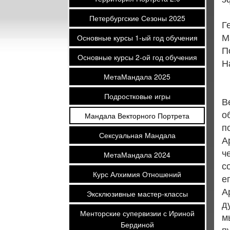
Петербургские Сезоны 2025
Г
М
Основные курсы 1-ый год обучения
П
Основные курсы 2-ой год обучения
Н
МетаМандала 2025
Подростковые игры
В
о
Мандала Векторного Портрета
п
Сексуальная Мандала
А
ч
МетаМандала 2024
с
Курс Алхимия Отношений
е
А
Эксклюзивные мастер-классы
д
Менторские супервизии с Ириной
м
Бердиной
п