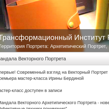
Трансформационный Институт 
Территория Портрета: Архетипический Портрет,
андала Векторного Портрета
первые! Современный взгляд на Векторный Портрет
ремьера мастер-класса Ирины Бердиной
астер-класс доступен в записи
Мандала Векторного Архетипического Портрета - но
ффективные техники понимания"