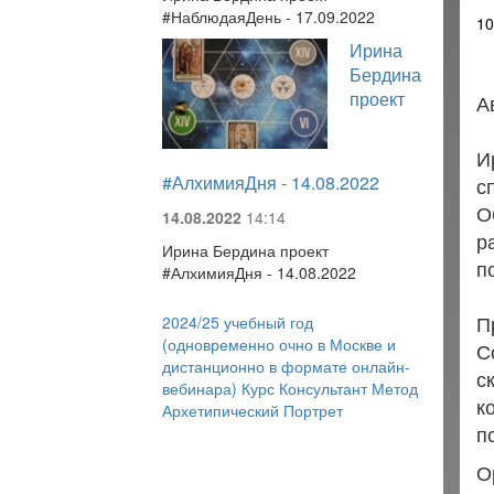
#НаблюдаяДень - 17.09.2022
10
Ирина
Бердина
проект
А
И
#АлхимияДня - 14.08.2022
с
О
14.08.2022
14:14
р
Ирина Бердина проект
п
#АлхимияДня - 14.08.2022
П
2024/25 учебный год
(одновременно очно в Москве и
С
дистанционно в формате онлайн-
с
вебинара) Курс Консультант Метод
к
Архетипический Портрет
п
О