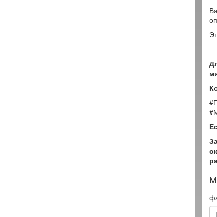
Ва
оп
Эт
Дл
ми
Ко
#П
#М
Ес
З
о
р
М
ф