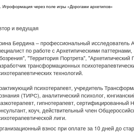
. Игроформация через поле игры «Дорогами архетипов»
втор и ведущая
рина Бердина – профессиональный исследователь А
пециалист по работе с Архетипическими паттернами, 
бозрения", "Территория Портрета", "Архетипический П
азработчик трансформационных психотерапевтически
сихотерапевтических технологий.
рактикующий психотерапевт, учредитель Трансформ
ознания (ТИРС), аналитический психолог, юнгиански
казкотерапевт, гипнотерапевт, сертифицированный Н
онсультант, коуч, действительный член Общероссий
сихотерапевтической лиги.
рганизационный взнос при оплате за 10 дней до старт