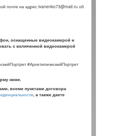
ной почте на адрес ivanenko73@mail.ru об
тфон, оснащенные видеокамерой и
вовать с включенной видеокамерой
скийПортрет #АрхетипическийПортрет
орму ниже.
ми, всеми пунктами договора
фиденциальности
, а также даете