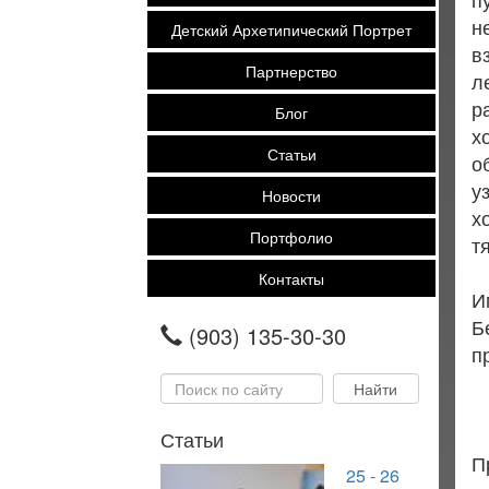
н
Детский Архетипический Портрет
в
Партнерство
л
р
Блог
х
Статьи
о
у
Новости
х
Портфолио
т
Контакты
И
Б
(903) 135-30-30
п
Статьи
П
25 - 26