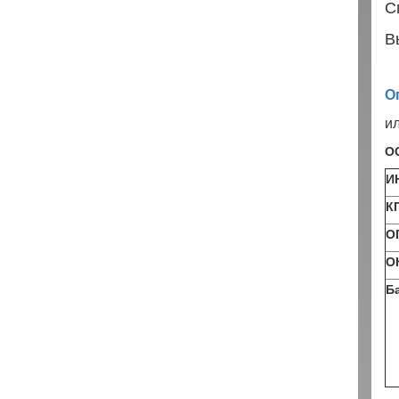
С
В
О
и
О
И
К
О
О
Б