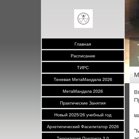
Главная
Расписание
ТИРС
М
Теневая МетаМандала 2026
В
МетаМандала 2026
П
Практические Занятия
м
Новый 2025/26 учебный год
Архетипический Фасилитатор 2026
"
э
Территория Портрета 2.0