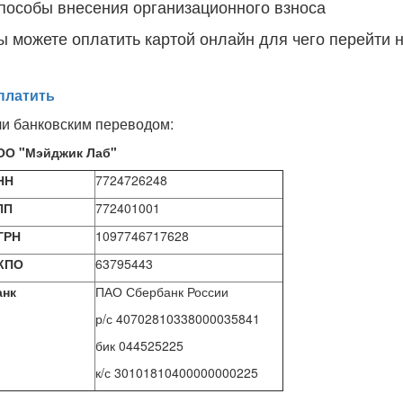
пособы внесения организационного взноса
ы можете оплатить картой онлайн для чего перейти 
платить
ли банковским переводом:
ОО "Мэйджик Лаб"
НН
7724726248
ПП
772401001
ГРН
1097746717628
КПО
63795443
анк
ПАО Сбербанк России
р/с 40702810338000035841
бик 044525225
к/с 30101810400000000225