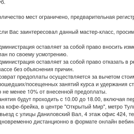
уб.
оличество мест ограничено, предварительная регист
сли Вас заинтересовал данный мастер-класс, проси
дминистрация оставляет за собой право вносить изм
лан по своему усмотрению.
дминистрация оставляет за собой право отказать в р
лассе без объяснения причин.
озврат предоплаты осуществляется за вычетом стоимо
рошедших/посещенных занятий курса и удержания ст
о не менее 10% от внесенной предоплаты.
анятия будут проходить c 10.00 до 18.00, включая пе
ва кофе-брейка, в центре "Открытый Мир", метро Тул
 вьезд с улицы Даниловский Вал, 4 этаж офис 424, т
дновременно дистанционно в формате онлайн вебин