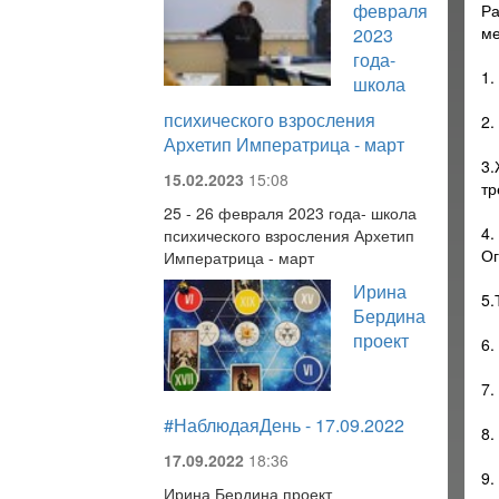
февраля
Ра
ме
2023
года-
1.
школа
психического взросления
2.
Архетип Императрица - март
3.
15.02.2023
15:08
тр
25 - 26 февраля 2023 года- школа
4.
психического взросления Архетип
О
Императрица - март
Ирина
5.
Бердина
проект
6.
7.
#НаблюдаяДень - 17.09.2022
8.
17.09.2022
18:36
9.
Ирина Бердина проект