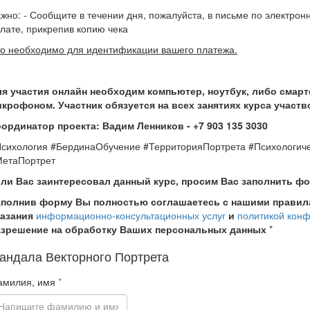
жно: - Сообщите в течении дня, пожалуйста, в письме по электрон
лате, прикрепив копию чека
о необходимо для идентификации вашего платежа.
я участия онлайн необходим компьютер, ноутбук, либо смар
крофоном. Участник обязуется на всех занятиях курса участ
ординатор проекта: Вадим Ленников - +7 903 135 3030
сихология #БердинаОбучение #ТерриторияПортрета #Психологиче
етаПортрет
ли Вас заинтересовал данный курс, просим Вас заполнить ф
аполнив форму Вы полностью соглашаетесь с нашими правила
казания
информационно-консультационных услуг
и
политикой кон
азрешение на обработку Ваших персональных данных
*
андала Векторного Портрета
амилия, имя
*