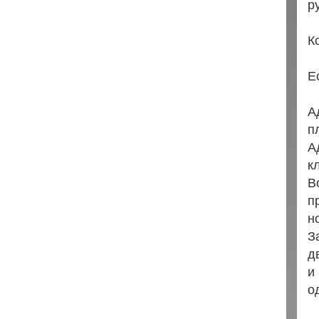
р
К
Е
А
п
А
к
В
п
н
З
д
и
о