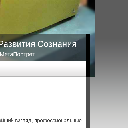
Развития Сознания
 МетаПортрет
вейший взгляд, профессиональные