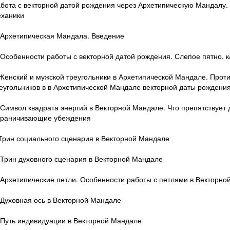
бота с векторной датой рождения через Архетипическую Мандалу.
ханики
 Архетипическая Мандала. Введение
 Особенности работы с векторной датой рождения. Слепое пятно, к
Женский и мужской треугольники в Архетипической Мандале. Проти
еугольников в в Архетипической Мандале векторной даты рождени
 Символ квадрата энергий в Векторной Мандале. Что препятствует 
граничивающие убеждения
Трин социального сценария в Векторной Мандале
 Трин духовного сценария в Векторной Мандале
 Архетипические петли. Особенности работы с петлями в Векторн
 Духовная ось в Векторной Мандале
 Путь индивидуации в Векторной Мандале